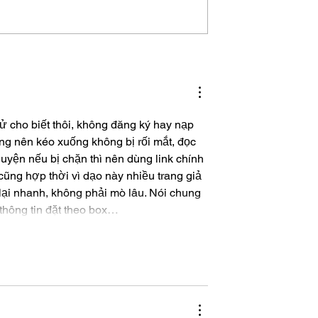
stination for
Top 5 All-Inclusive Resort
 Enthusiasts
for Summer Break
 cho biết thôi, không đăng ký hay nạp 
ung nên kéo xuống không bị rối mắt, đọc 
uyện nếu bị chặn thì nên dùng link chính 
ũng hợp thời vì dạo này nhiều trang giả 
lại nhanh, không phải mò lâu. Nói chung 
 thông tin đặt theo box…