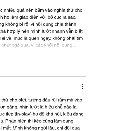
c nhiều quá nên bấm vào nghía thử cho 
 họ làm giao diện với bố cục ra sao. 
g không bị rối vì nội dung chia thành 
khá hợp lý nên mình lướt nhanh vẫn biết 
i vài mục là quen ngay, không phải tìm 
i phút ngó qua, vì các khối nội dung…
thử cho biết, tưởng đâu rối rắm mà vào 
gọn gàng, nhìn lướt là hiểu chỗ nào là 
c tiếp (in-play) họ để khá nổi, kiểu đang 
u. Phần hiển thị kèo cũng làm dạng 
 mắt. Mình không ngồi lâu, chỉ đổi qua 