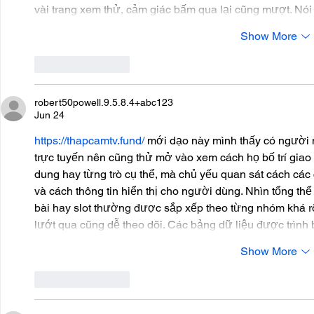
vài trang xem thử, cảm giác bấm qua lại cũng mượt. Nói
Show More
Like
Reply
robert50powell.9.5.8.4+abc123
Jun 24
https://thapcamtv.fund/
 mới dạo này mình thấy có người nh
trực tuyến nên cũng thử mở vào xem cách họ bố trí giao 
dung hay từng trò cụ thể, mà chủ yếu quan sát cách các
và cách thông tin hiển thị cho người dùng. Nhìn tổng thể
bài hay slot thường được sắp xếp theo từng nhóm khá rõ
lướt qua cũng dễ theo dõi. Các bảng dữ liệu được trình
Show More
Like
Reply