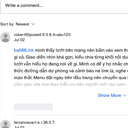
Write a comment...
7 Things to Look for in All
The Best De
Sort by:
Newest
Inclusive Resorts When
Marine Life
Planning a Family Vacation
robert50powell.9.5.8.4+abc123
Jul 02
ball88.ink
 mình thấy lướt trên mạng nên bấm vào xem thử
gì cả. Giao diện nhìn khá gọn, kiểu chia từng khối nội d
lướt vẫn hiểu họ đang nói về gì. Mình có để ý họ nhắc ch
thức đường dẫn dự phòng và cảnh báo né link lạ, nghe c
mạo thật. Menu đặt ngay trên đầu trang nên chuyển qua 
cảm giác site làm theo kiểu ưu tiên người mới vào xem,
Show More
Like
Reply
terrancecart.e.r.36.0.7
Jul 01