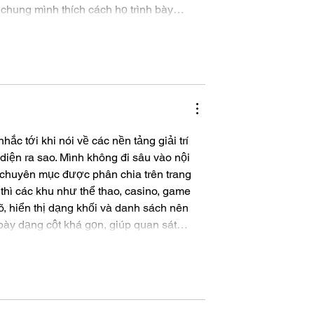
 chung mình thích cách họ trình bày…
ắc tới khi nói về các nền tảng giải trí 
diện ra sao. Mình không đi sâu vào nội 
 chuyên mục được phân chia trên trang 
 thì các khu như thể thao, casino, game 
, hiển thị dạng khối và danh sách nên 
 bày dạng cột khá gọn, giúp quan sát…