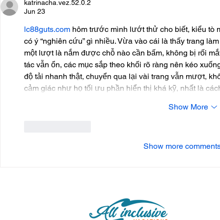
katrinacha.vez.52.0.2
Jun 23
lc88guts.com
 hôm trước mình lướt thử cho biết, kiểu tò
có ý “nghiên cứu” gì nhiều. Vừa vào cái là thấy trang là
một lượt là nắm được chỗ nào cần bấm, không bị rối mắt
tác vẫn ổn, các mục sắp theo khối rõ ràng nên kéo xuống
độ tải nhanh thật, chuyển qua lại vài trang vẫn mượt, k
cảm giác như họ tối ưu phần hiển thị khá kỹ, nhất là cá
Show More
Like
Reply
Show more comment