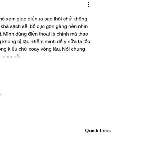
 mò xem giao diện ra sao thôi chứ không 
m khá sạch sẽ, bố cục gọn gàng nên nhìn 
. Mình dùng điện thoại là chính mà thao 
 không bị lạc. Điểm mình để ý nữa là tốc 
hông kiểu chờ xoay vòng lâu. Nói chung 
ch chia nội…
s
Quick links