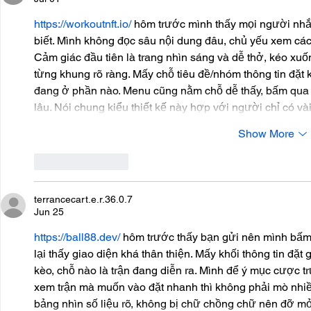
https://workoutnft.io/
 hôm trước mình thấy mọi người nhắ
biết. Mình không đọc sâu nội dung đâu, chủ yếu xem cách
Cảm giác đầu tiên là trang nhìn sáng và dễ thở, kéo xuốn
từng khung rõ ràng. Mấy chỗ tiêu đề/nhóm thông tin đặt 
đang ở phần nào. Menu cũng nằm chỗ dễ thấy, bấm qua lạ
lâu. Nói chung kiểu thiết kế này hợp với người chỉ có và
Show More
Like
Reply
terrancecart.e.r.36.0.7
Jun 25
https://ball88.dev/
 hôm trước thấy bạn gửi nên mình bấm 
lại thấy giao diện khá thân thiện. Mấy khối thông tin đặt 
kèo, chỗ nào là trận đang diễn ra. Mình để ý mục cược trự
xem trận mà muốn vào đặt nhanh thì không phải mò nhiề
bảng nhìn số liệu rõ, không bị chữ chồng chữ nên đỡ mỏi