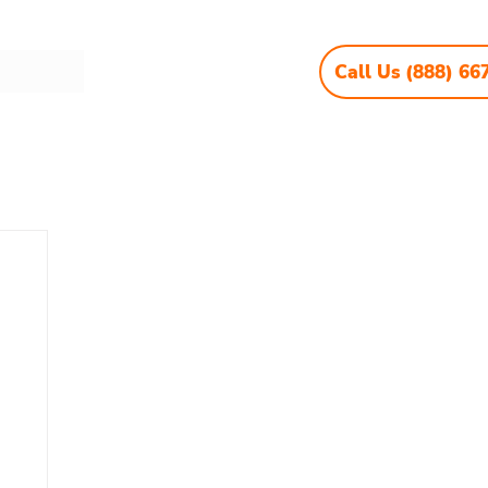
Call Us (888) 66